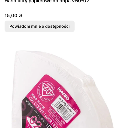
Hario filtry papierowe do dripa V60-02
Cena
15,00 zł
Powiadom mnie o dostępności