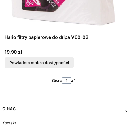
Hario filtry papierowe do dripa V60-02
Cena
19,90 zł
Powiadom mnie o dostępności
Strona
z 1
Linki w stopce
O NAS
Kontakt