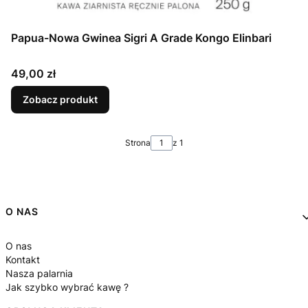
Papua-Nowa Gwinea Sigri A Grade Kongo Elinbari
Cena
49,00 zł
Zobacz produkt
Strona
z 1
Linki w stopce
O NAS
O nas
Kontakt
Nasza palarnia
Jak szybko wybrać kawę ?