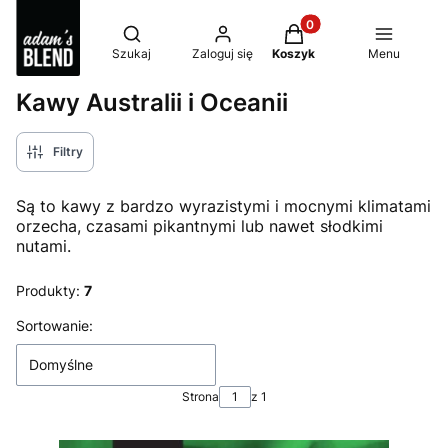
Produkty w koszyku: 0
Otwórz wyszukiwarkę
Szukaj
Zaloguj się
Koszyk
Menu
Kawy Australii i Oceanii
Filtry
Są to kawy z bardzo wyrazistymi i mocnymi klimatami
orzecha, czasami pikantnymi lub nawet słodkimi
nutami.
Produkty:
7
Lista produktów
Sortowanie:
Domyślne
Strona
z 1