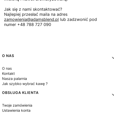
Jak się z nami skontaktować?
Najlepiej przesłać maila na adres
zamowienia@adamsblend.pl
lub zadzwonić pod
numer +48 788 727 090
Linki w stopce
O NAS
O nas
Kontakt
Nasza palarnia
Jak szybko wybrać kawę ?
OBSŁUGA KLIENTA
Twoje zamówienia
Ustawienia konta