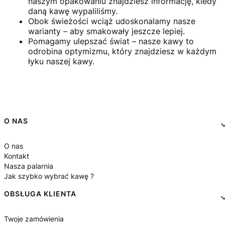
naszym opakowaniu znajdziesz informację, kiedy
daną kawę wypaliliśmy.
Obok świeżości wciąż udoskonalamy nasze
warianty – aby smakowały jeszcze lepiej.
Pomagamy ulepszać świat – nasze kawy to
odrobina optymizmu, który znajdziesz w każdym
łyku naszej kawy.
Linki w stopce
O NAS
O nas
Kontakt
Nasza palarnia
Jak szybko wybrać kawę ?
OBSŁUGA KLIENTA
Twoje zamówienia