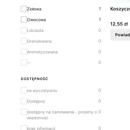
Typ herbaty
Koszycz
1
Ziołowa
1
Owocowa
Cena
12,55 zł
0
Liściasta
Powiad
0
Granulowana
0
Aromatyzowana
0
--
DOSTĘPNOŚĆ
Dostępność
0
na wyczerpaniu
0
Dostępny
0
dostępny na zamówienie - prosimy o
wiadomość
0
brak informacji