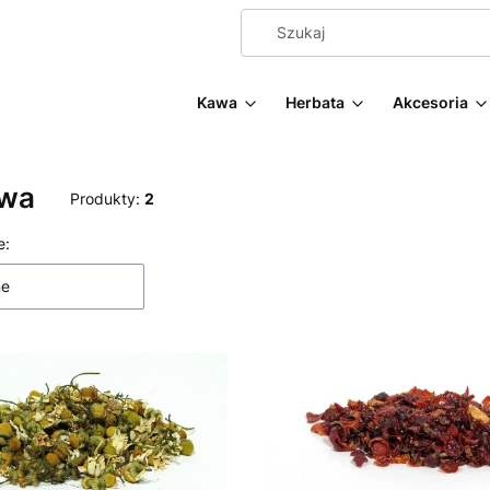
Kawa
Herbata
Akcesoria
owa
Produkty:
2
 produktów
e:
ne