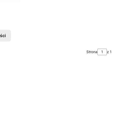
ści
Strona
z 1