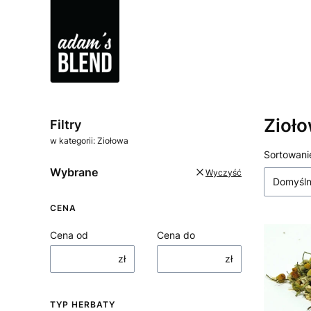
Zioł
Filtry
w kategorii: Ziołowa
Lista
Sortowani
Wybrane
Wyczyść
Domyśl
CENA
Cena od
Cena do
zł
zł
TYP HERBATY