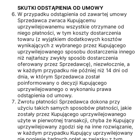
SKUTKI ODSTĄPIENIA OD UMOWY
W przypadku odstąpienia od zawartej umowy
Sprzedawca zwraca Kupującemu
uprzywilejowanemu wszystkie otrzymane od
niego płatności, w tym koszty dostarczenia
towaru (z wyjątkiem dodatkowych kosztów
wynikających z wybranego przez Kupującego
uprzywilejowanego sposobu dostarczenia innego
niż najtańszy zwykły sposób dostarczenia
oferowany przez Sprzedawcę), niezwłocznie, a
w każdym przypadku nie później niż 14 dni od
dnia, w którym Sprzedawca został
poinformowany o decyzji Kupującego
uprzywilejowanego o wykonaniu prawa
odstąpienia od umowy.
Zwrotu płatności Sprzedawca dokona przy
użyciu takich samych sposobów płatności, jakie
zostały przez Kupującego uprzywilejowanego
użyte w pierwotnej transakcji, chyba że Kupujący
uprzywilejowany zgodzi się na inne rozwiązanie,
w każdym przypadku Kupujący uprzywilejowany
nie poniesie żadnych opłat w związku z tym