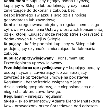
Konsument
– Kupujący będący osobą fizyczną,
kupujący w Sklepie lub podejmujący czynności
zmierzające do dokonania zakupu, bez
bezpośredniego związku z jego działalnością
gospodarczą lub zawodową.
Konto
– uregulowana odrębnym regulaminem usługa
cyfrowa w rozumieniu Ustawy o prawach konsumenta,
dzięki której Kupujący może nieodpłatnie skorzystać z
dodatkowych funkcji w Sklepie.
Kupujący
– każdy podmiot kupujący w Sklepie lub
podejmujący czynności zmierzające do dokonania
zakupu.
Kupujący uprzywilejowany
– Konsument lub
Przedsiębiorca uprzywilejowany.
Przedsiębiorca uprzywilejowany
– Kupujący będący
osobą fizyczną, zawierający lub zamierzający
zawrzeć ze Sprzedawcą umowę na podstawie
Regulaminu bezpośrednio związaną z jego
działalnością gospodarczą, ale nieposiadającą dla
niego charakteru zawodowego.
Regulamin
– niniejszy regulamin.
Sklep
– sklep internetowy Adam’s Blend Manufaktura
Kawy prowadzony przez Sprzedawcę pod adresem