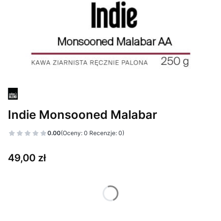
Indie Monsooned Malabar
0.00
(Oceny: 0 Recenzje: 0)
Cena
49,00 zł
Wybierz wariant produktu:
Poszczególne warianty mogą różnić się ceną