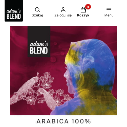
Produkty w koszyku: 0
Otwórz wyszukiwarkę
Szukaj
Zaloguj się
Koszyk
Menu