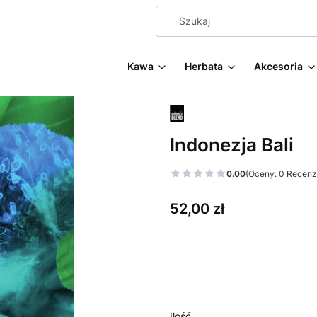
Kawa
Herbata
Akcesoria
Indonezja Bali
0.00
(Oceny: 0 Recenzj
Cena
52,00 zł
Wybierz wariant produktu:
Poszczególne warianty mogą ró
Ilość