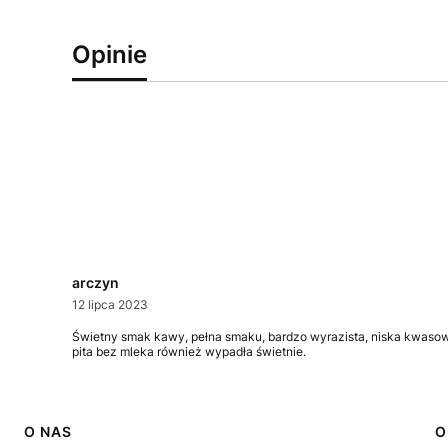
Opinie
arczyn
12 lipca 2023
Świetny smak kawy, pełna smaku, bardzo wyrazista, niska kwasowo
pita bez mleka również wypadła świetnie.
Linki w stopce
O NAS
O