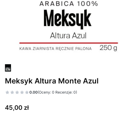
Meksyk Altura Monte Azul
0.00
(Oceny: 0 Recenzje: 0)
Cena
45,00 zł
Wybierz wariant produktu:
Poszczególne warianty mogą różnić się ceną