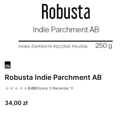
Robusta Indie Parchment AB
0.00
(Oceny: 0 Recenzje: 1)
Cena
34,00 zł
Wybierz wariant produktu:
Poszczególne warianty mogą różnić się ceną