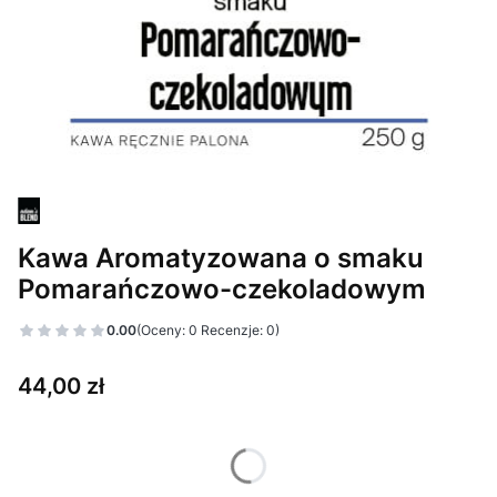
Kawa Aromatyzowana o smaku
Pomarańczowo-czekoladowym
0.00
(Oceny: 0 Recenzje: 0)
Cena
44,00 zł
Wybierz wariant produktu:
Poszczególne warianty mogą różnić się ceną