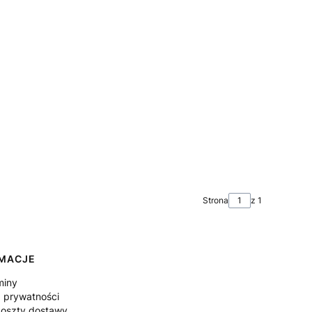
Strona
z 1
RMACJE
miny
a prywatności
koszty dostawy