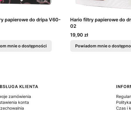
ltry papierowe do dripa V60-
Hario filtry papierowe do d
02
Cena
19,90 zł
om mnie o dostępności
Powiadom mnie o dostępno
BSŁUGA KLIENTA
INFO
woje zamówienia
Regula
stawienia konta
Polityk
rzechowalnia
Czas i 