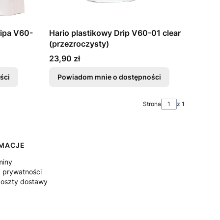
ripa V60-
Hario plastikowy Drip V60-01 clear
(przezroczysty)
Cena
23,90 zł
ści
Powiadom mnie o dostępności
Strona
z 1
RMACJE
miny
a prywatności
koszty dostawy