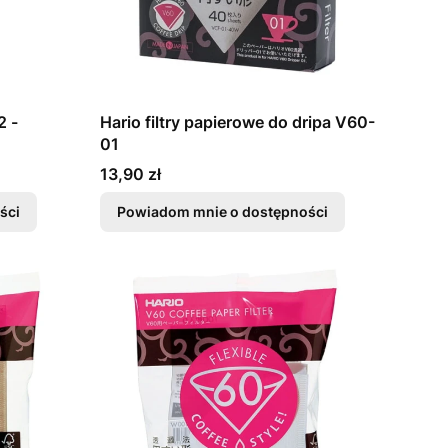
2 -
Hario filtry papierowe do dripa V60-
01
Cena
13,90 zł
ści
Powiadom mnie o dostępności