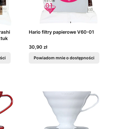
rashi
Hario filtry papierowe V60-01
ztuk
Cena
30,90 zł
ści
Powiadom mnie o dostępności