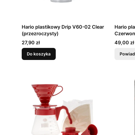
Hario plastikowy Drip V60-02 Clear
Hario pl
(przezroczysty)
Czerwo
Cena
Cena
27,90 zł
49,00 zł
Do koszyka
Powiad