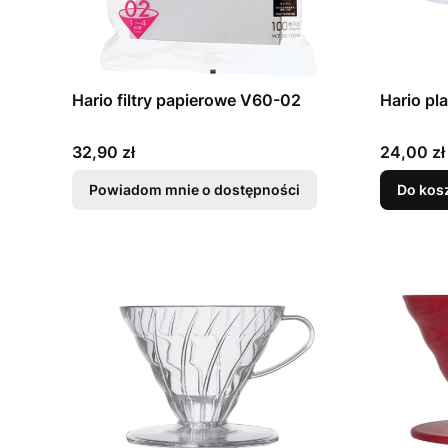
Hario filtry papierowe V60-02
Hario pl
Cena
Cena
32,90 zł
24,00 zł
Powiadom mnie o dostępności
Do kos