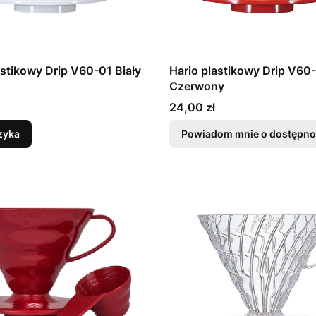
astikowy Drip V60-01 Biały
Hario plastikowy Drip V60
Czerwony
Cena
24,00 zł
zyka
Powiadom mnie o dostępno