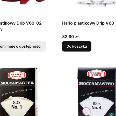
astikowy Drip V60-02
Hario plastikowy Drip V60-
ny
Cena
32,90 zł
om mnie o dostępności
Do koszyka