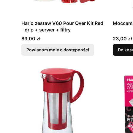
Hario zestaw V60 Pour Over Kit Red
Moccamas
- drip + serwer + filtry
Cena
Cena
89,00 zł
23,00 zł
Powiadom mnie o dostępności
Do kos