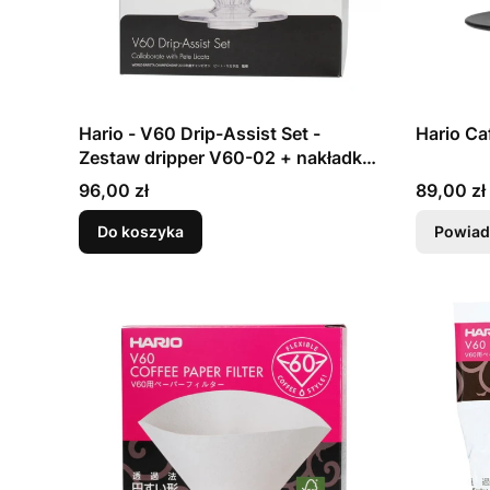
Hario - V60 Drip-Assist Set -
Hario Ca
Zestaw dripper V60-02 + nakładka
+ filtry
Cena
Cena
96,00 zł
89,00 zł
Do koszyka
Powiad