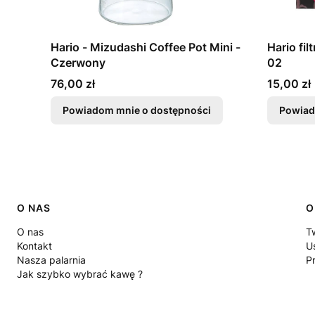
Hario - Mizudashi Coffee Pot Mini -
Hario fi
Czerwony
02
Cena
Cena
76,00 zł
15,00 zł
Powiadom mnie o dostępności
Powiad
Linki w stopce
O NAS
O
O nas
T
Kontakt
U
Nasza palarnia
P
Jak szybko wybrać kawę ?