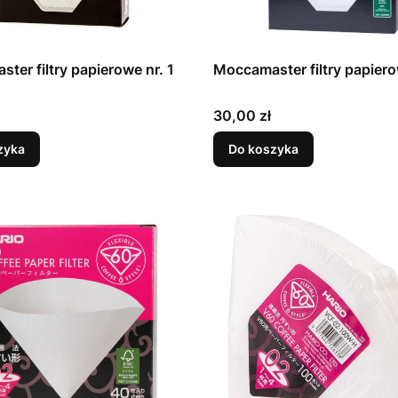
ter filtry papierowe nr. 1
Moccamaster filtry papiero
Cena
30,00 zł
zyka
Do koszyka